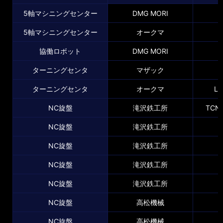
5軸マシニングセンター
DMG MORI
5軸マシニングセンター
オークマ
協働ロボット
DMG MORI
M
ターニングセンタ
マザック
Q
ターニングセンタ
オークマ
LB
NC旋盤
滝沢鉄工所
TCN-
NC旋盤
滝沢鉄工所
NC旋盤
滝沢鉄工所
NC旋盤
滝沢鉄工所
NC旋盤
滝沢鉄工所
NC旋盤
高松機械
NC旋盤
高松機械