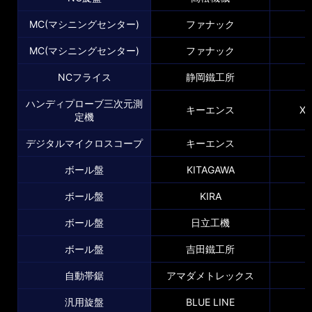
MC(マシニングセンター)
ファナック
MC(マシニングセンター)
ファナック
NCフライス
静岡鐵工所
ハンディプローブ三次元測
キーエンス
XM
定機
デジタルマイクロスコープ
キーエンス
ボール盤
KITAGAWA
ボール盤
KIRA
ボール盤
日立工機
ボール盤
吉田鐵工所
自動帯鋸
アマダメトレックス
汎用旋盤
BLUE LINE